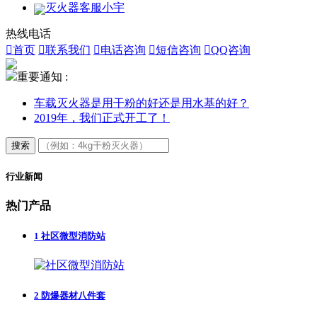
灭火器客服小宇
热线电话

首页

联系我们

电话咨询

短信咨询

QQ咨询
重要通知 :
车载灭火器是用干粉的好还是用水基的好？
2019年，我们正式开工了！
搜索
行业新闻
热门产品
1
社区微型消防站
2
防爆器材八件套